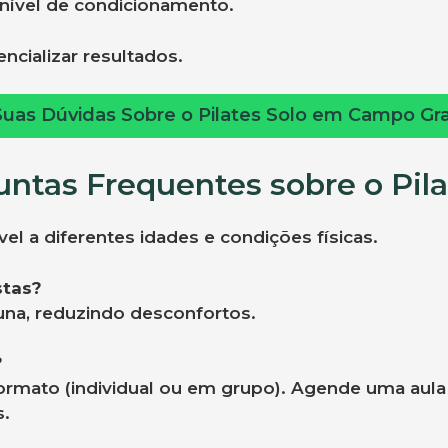
nível de condicionamento.
ncializar resultados.
Suas Dúvidas Sobre o Pilates Solo em Campo Gr
untas Frequentes sobre o Pila
l a diferentes idades e condições físicas.
stas?
luna, reduzindo desconfortos.
?
ormato (individual ou em grupo). Agende uma aul
s.