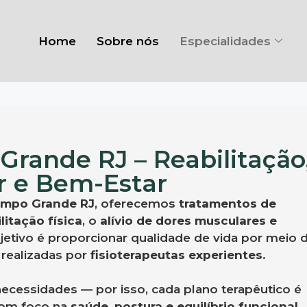
Home
Sobre nós
Especialidades
Grande RJ – Reabilitação
or e Bem-Estar
Campo Grande RJ
, oferecemos
tratamentos de
litação física
, o
alívio de dores musculares e
jetivo é proporcionar qualidade de vida por meio 
realizadas por
fisioterapeutas experientes
.
ecessidades — por isso, cada plano terapêutico é
com foco na
saúde, postura e equilíbrio funcional
.