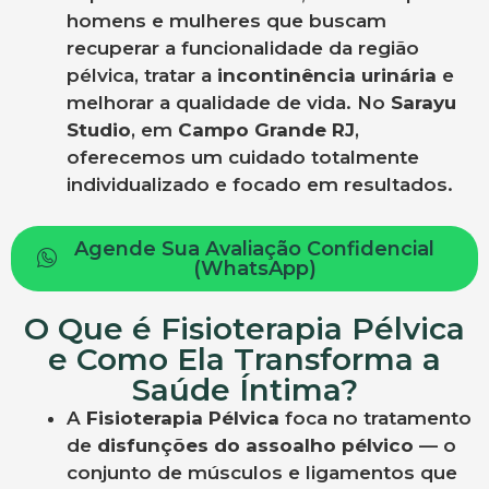
homens e mulheres que buscam
recuperar a funcionalidade da região
pélvica, tratar a
incontinência urinária
e
melhorar a qualidade de vida. No
Sarayu
Studio
, em
Campo Grande RJ
,
oferecemos um cuidado totalmente
individualizado e focado em resultados.
Agende Sua Avaliação Confidencial
(WhatsApp)
O Que é Fisioterapia Pélvica
e Como Ela Transforma a
Saúde Íntima?
A
Fisioterapia Pélvica
foca no tratamento
de
disfunções do assoalho pélvico
— o
conjunto de músculos e ligamentos que